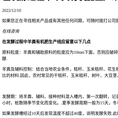
2022/12/10
如果您正在寻找相关产品或有其他任何问题，可随时拨打公司
在线咨询
在发酵过程中羊粪有机肥生产线应留意以下几点
原料粒度：羊粪和辅助原料的粒度应为10mm下面，否则应破碎.适
酵.
羊粪及辅料控制：结合当地农业条件，秸秆、玉米秸秆、花生秸秆
比的材料.因此，农村常见的干秸秆、玉米秸秆、树叶、大豆茎
发酵期：将羊粪、辅料、接种材料混入槽内，第一次翻转，记录发
小时，桩数随季节变化而变化。.夏季发酵周期一般为15天，冬季
如果发酵槽经过10天后发现温度不超过40度，说明发酵失败.此