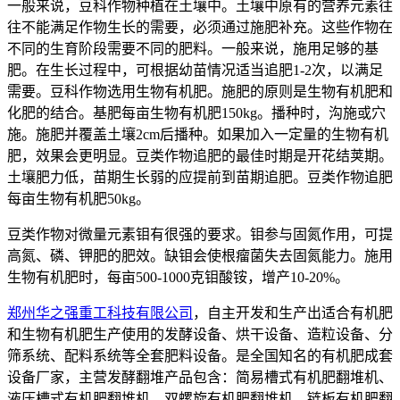
一般来说，豆科作物种植在土壤中。土壤中原有的营养元素往
往不能满足作物生长的需要，必须通过施肥补充。这些作物在
不同的生育阶段需要不同的肥料。一般来说，施用足够的基
肥。在生长过程中，可根据幼苗情况适当追肥1-2次，以满足
需要。豆科作物选用生物有机肥。施肥的原则是生物有机肥和
化肥的结合。基肥每亩生物有机肥150kg。播种时，沟施或穴
施。施肥并覆盖土壤2cm后播种。如果加入一定量的生物有机
肥，效果会更明显。豆类作物追肥的最佳时期是开花结荚期。
土壤肥力低，苗期生长弱的应提前到苗期追肥。豆类作物追肥
每亩生物有机肥50kg。
豆类作物对微量元素钼有很强的要求。钼参与固氮作用，可提
高氮、磷、钾肥的肥效。缺钼会使根瘤菌失去固氮能力。施用
生物有机肥时，每亩500-1000克钼酸铵，增产10-20%。
郑州华之强重工科技有限公司
，自主开发和生产出适合有机肥
和生物有机肥生产使用的发酵设备、烘干设备、造粒设备、分
筛系统、配料系统等全套肥料设备。是全国知名的有机肥成套
设备厂家，主营发酵翻堆产品包含：简易槽式有机肥翻堆机、
液压槽式有机肥翻堆机、双螺旋有机肥翻堆机、链板有机肥翻