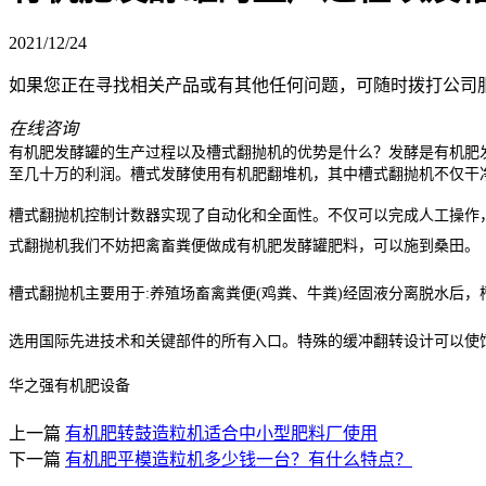
2021/12/24
如果您正在寻找相关产品或有其他任何问题，可随时拨打公司
在线咨询
有机肥发酵罐的生产过程以及槽式翻抛机的优势是什么？
发酵是有机肥
至几十万的利润。槽式发酵使用有机肥翻堆机，其中槽式翻抛机不仅干
槽式翻抛机控制计数器实现了自动化和全面性。不仅可以完成人工操作
式翻抛机我们不妨把禽畜粪便做成有机肥发酵罐肥料，可以施到桑田。
槽式翻抛机主要用于
:
养殖场畜禽粪便
(
鸡粪、牛粪
)
经固液分离脱水后，
选用国际先进技术和关键部件的所有入口。特殊的缓冲翻转设计可以使
华之强有机肥设备
上一篇
有机肥转鼓造粒机适合中小型肥料厂使用
下一篇
有机肥平模造粒机多少钱一台？有什么特点？